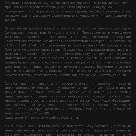
Результаты деятельности управляющего по управлению ценными бумагами в
прошлом не определяют доходы учредителя управления в будущем.
Прежде чем принять решение об инвестировании, необходимо внимательно
ознакомиться с договором доверительного управления и декларацией о
рисках.
Заключаемый договор доверительного управления не является договором
банковского вклада или банковского счета. Передаваемые в управление
денежные средства не застрахованы в государственной корпорации
«Агентство по страхованию вкладов» в соответствии с Федеральным законом от
23.12.2003 № 177-ФЗ «О страховании вкладов в банках РФ», государство и
Компания не дают никаких гарантий сохранности и возврата инвестируемых
денежных средств. Услуга по доверительному управлению означает
инвестирование денежных средств в ценные бумаги. Инвестирование в
ценные бумаги влечет кредитные и рыночные риски, в том числе риск потери
всех или части инвестированных денежных средств. Вложение в ценные
бумаги всех имеющихся у клиента денежных средств или большей их части
может привести к утрате всех его накоплений, а также к банкротству клиента.
Ознакомиться с правилами доверительного управления паевыми
инвестиционными фондами, с условиями управления активами и иными
документами, а также получить информацию о Компании, о паевых
инвестиционных фондах и иную информацию, которая должна быть
предоставлена в соответствии с законодательством Российской Федерации,
заинтересованные лица могут по адресу: 123022, г. Москва, вн. тер. г.
муниципальный округ Пресненский, Столярный пер., д. 3, к. 14, а также по
телефону: +7 (495) 745-51-99.
Адрес в сети Интернет
www.contrada-capital.ru.
* При совмещении деятельности по доверительному управлению паевыми
инвестиционными фондами и деятельности по управлению ценными
бумагами существует риск конфликта интересов, вызванный таким