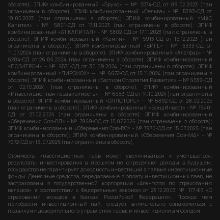
обороте); ЗПИФ комбинированный «Бруко» — № 5274-СД от 09.02.2023 (паи
ограничены в обороте); ЗПИФ комбинированный «Сельва» - № 5393-СД от
19.05.2023 (паи ограничены в обороте); ЗПИФ комбинированный «МАС
Капитал» - № 5801-СД от 17.11.2023 (паи ограничены в обороте); ЗПИФ
комбинированный «А1 КАПИТАЛ» - № 5802-СД от 17.11.2023 (паи ограничены в
обороте); ЗПИФ комбинированный «Кампи» - № 5913-СД от 15.12.2023 (паи
ограничены в обороте); ЗПИФ комбинированный «БИГЕ» - № 6333-СД от
11.07.2024 (паи ограничены в обороте); ЗПИФ комбинированный «Алатфар» - №
6284-СД от 26.06.2024 (паи ограничены в обороте); ЗПИФ комбинированный
«ПОЗИТРОН» - № 6531-СД от 30.09.2024 (паи ограничены в обороте); ЗПИФ
комбинированный «ПИРОЖОК» — № 6672-СД от 15.11.2024 (паи ограничены в
обороте); ЗПИФ комбинированный «Бастион Стратегия Развития» — № 6539-СД
от 02.10.2024 (паи ограничены в обороте); ЗПИФ комбинированный
«Инвестиционная независимость» — № 6563-СД от 14.10.2024 (паи ограничены
в обороте); ЗПИФ комбинированный «ОЛЛСТОРЕ» — №6892-СД от 28.02.2025
(паи ограничены в обороте); ЗПИФ комбинированный «БондИнвест» - № 7640-
СД от 27.02.2026 (паи ограничены в обороте); ЗПИФ комбинированный
«Сбережения Сов-ВП» - № 7969-СД от 15.07.2026 (паи ограничены в обороте);
ЗПИФ комбинированный «Сбережения Сов-ВС» - № 7970-СД от 15.07.2026 (паи
ограничены в обороте); ЗПИФ комбинированный «Сбережения Сов-МА» - №
7972-СД от 16.07.2026 (паи ограничены в обороте).
Стоимость инвестиционных паев может увеличиваться и уменьшаться,
результаты инвестирования в прошлом не определяют доходы в будущем,
государство не гарантирует доходность инвестиций в паевые инвестиционные
фонды. Денежные средства, передаваемые в оплату инвестиционных паев, не
застрахованы в государственной корпорации «Агентство по страхованию
вкладов» в соответствии с Федеральным законом от 23.12.2003 № 177-ФЗ «О
страховании вкладов в банках Российской Федерации». Прежде чем
приобрести инвестиционный пай, следует внимательно ознакомиться с
правилами доверительного управления паевым инвестиционным фондом.