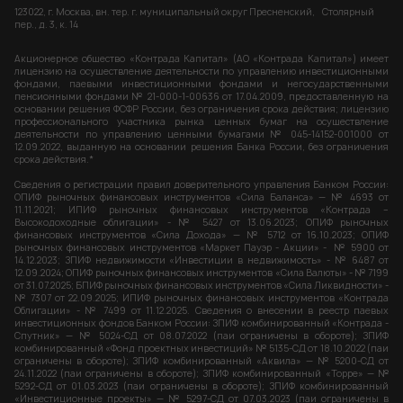
123022, г. Москва, вн. тер. г. муниципальный округ Пресненский, Столярный
пер., д. 3, к. 14
Акционерное общество «Контрада Капитал» (АО «Контрада Капитал») имеет
лицензию на осуществление деятельности по управлению инвестиционными
фондами, паевыми инвестиционными фондами и негосударственными
пенсионными фондами № 21-000-1-00636 от 17.04.2009, предоставленную на
основании решения ФСФР России, без ограничения срока действия; лицензию
профессионального участника рынка ценных бумаг на осуществление
деятельности по управлению ценными бумагами № 045-14152-001000 от
12.09.2022, выданную на основании решения Банка России, без ограничения
срока действия.*
Сведения о регистрации правил доверительного управления Банком России:
ОПИФ рыночных финансовых инструментов «Сила Баланса» — № 4693 от
11.11.2021; ИПИФ рыночных финансовых инструментов «Контрада –
Высокодоходные облигации» - № 5427 от 13.06.2023; ОПИФ рыночных
финансовых инструментов «Сила Дохода» — № 5712 от 16.10.2023; ОПИФ
рыночных финансовых инструментов «Маркет Пауэр - Акции» - № 5900 от
14.12.2023; ЗПИФ недвижимости «Инвестиции в недвижимость» - № 6487 от
12.09.2024; ОПИФ рыночных финансовых инструментов «Сила Валюты» - № 7199
от 31.07.2025; БПИФ рыночных финансовых инструментов «Сила Ликвидности» -
№ 7307 от 22.09.2025; ИПИФ рыночных финансовых инструментов «Контрада
Облигации» - № 7499 от 11.12.2025. Сведения о внесении в реестр паевых
инвестиционных фондов Банком России: ЗПИФ комбинированный «Контрада -
Спутник» — № 5024-СД от 08.07.2022 (паи ограничены в обороте); ЗПИФ
комбинированный «Фонд проектных инвестиций» № 5135-СД от 18.10.2022 (паи
ограничены в обороте); ЗПИФ комбинированный «Аквила» — № 5200-СД от
24.11.2022 (паи ограничены в обороте); ЗПИФ комбинированный «Торре» — №
5292-СД от 01.03.2023 (паи ограничены в обороте); ЗПИФ комбинированный
«Инвестиционные проекты» — № 5297-СД от 07.03.2023 (паи ограничены в