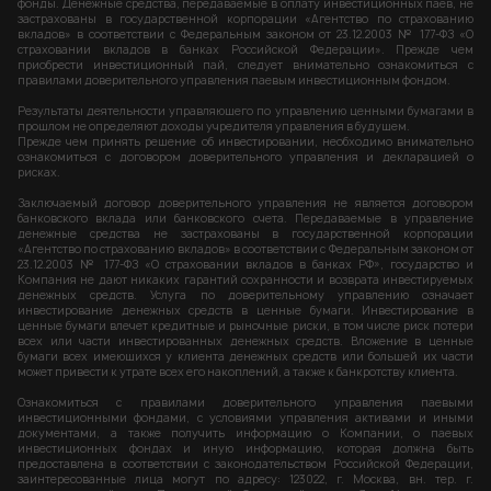
фонды. Денежные средства, передаваемые в оплату инвестиционных паев, не
застрахованы в государственной корпорации «Агентство по страхованию
вкладов» в соответствии с Федеральным законом от 23.12.2003 № 177-ФЗ «О
страховании вкладов в банках Российской Федерации». Прежде чем
приобрести инвестиционный пай, следует внимательно ознакомиться с
правилами доверительного управления паевым инвестиционным фондом.
Результаты деятельности управляющего по управлению ценными бумагами в
прошлом не определяют доходы учредителя управления в будущем.
Прежде чем принять решение об инвестировании, необходимо внимательно
ознакомиться с договором доверительного управления и декларацией о
рисках.
Заключаемый договор доверительного управления не является договором
банковского вклада или банковского счета. Передаваемые в управление
денежные средства не застрахованы в государственной корпорации
«Агентство по страхованию вкладов» в соответствии с Федеральным законом от
23.12.2003 № 177-ФЗ «О страховании вкладов в банках РФ», государство и
Компания не дают никаких гарантий сохранности и возврата инвестируемых
денежных средств. Услуга по доверительному управлению означает
инвестирование денежных средств в ценные бумаги. Инвестирование в
ценные бумаги влечет кредитные и рыночные риски, в том числе риск потери
всех или части инвестированных денежных средств. Вложение в ценные
бумаги всех имеющихся у клиента денежных средств или большей их части
может привести к утрате всех его накоплений, а также к банкротству клиента.
Ознакомиться с правилами доверительного управления паевыми
инвестиционными фондами, с условиями управления активами и иными
документами, а также получить информацию о Компании, о паевых
инвестиционных фондах и иную информацию, которая должна быть
предоставлена в соответствии с законодательством Российской Федерации,
заинтересованные лица могут по адресу: 123022, г. Москва, вн. тер. г.