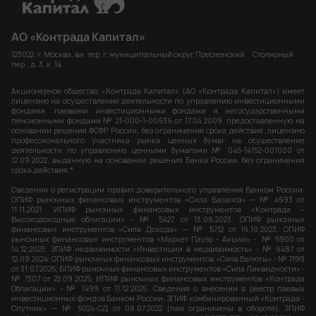
АО «Контрада Капитал»
123022, г. Москва, вн. тер. г. муниципальный округ Пресненский, Столярный
пер., д. 3, к. 14
Акционерное общество «Контрада Капитал» (АО «Контрада Капитал») имеет
лицензию на осуществление деятельности по управлению инвестиционными
фондами, паевыми инвестиционными фондами и негосударственными
пенсионными фондами № 21-000-1-00636 от 17.04.2009, предоставленную на
основании решения ФСФР России, без ограничения срока действия; лицензию
профессионального участника рынка ценных бумаг на осуществление
деятельности по управлению ценными бумагами № 045-14152-001000 от
12.09.2022, выданную на основании решения Банка России, без ограничения
срока действия.*
Сведения о регистрации правил доверительного управления Банком России:
ОПИФ рыночных финансовых инструментов «Сила Баланса» — № 4693 от
11.11.2021; ИПИФ рыночных финансовых инструментов «Контрада –
Высокодоходные облигации» - № 5427 от 13.06.2023; ОПИФ рыночных
финансовых инструментов «Сила Дохода» — № 5712 от 16.10.2023; ОПИФ
рыночных финансовых инструментов «Маркет Пауэр - Акции» - № 5900 от
14.12.2023; ЗПИФ недвижимости «Инвестиции в недвижимость» - № 6487 от
12.09.2024; ОПИФ рыночных финансовых инструментов «Сила Валюты» - № 7199
от 31.07.2025; БПИФ рыночных финансовых инструментов «Сила Ликвидности» -
№ 7307 от 22.09.2025; ИПИФ рыночных финансовых инструментов «Контрада
Облигации» - № 7499 от 11.12.2025. Сведения о внесении в реестр паевых
инвестиционных фондов Банком России: ЗПИФ комбинированный «Контрада -
Спутник» — № 5024-СД от 08.07.2022 (паи ограничены в обороте); ЗПИФ