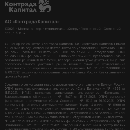
АО «Контрада Капитал»
123022, г. Москва, вн. тер. г. муниципальный округ Пресненский, Столярный
пер., д. 3, к. 14
Акционерное общество «Контрада Капитал» (АО «Контрада Капитал») имеет
лицензию на осуществление деятельности по управлению инвестиционными
фондами, паевыми инвестиционными фондами и негосударственными
пенсионными фондами № 21-000-1-00636 от 17.04.2009, предоставленную на
основании решения ФСФР России, без ограничения срока действия; лицензию
профессионального участника рынка ценных бумаг на осуществление
деятельности по управлению ценными бумагами № 045-14152-001000 от
12.09.2022, выданную на основании решения Банка России, без ограничения
срока действия.*
Сведения о регистрации правил доверительного управления Банком России:
ОПИФ рыночных финансовых инструментов «Сила Баланса» — № 4693 от
11.11.2021; ИПИФ рыночных финансовых инструментов «Контрада –
Высокодоходные облигации» - № 5427 от 13.06.2023; ОПИФ рыночных
финансовых инструментов «Сила Дохода» — № 5712 от 16.10.2023; ОПИФ
рыночных финансовых инструментов «Маркет Пауэр - Акции» - № 5900 от
14.12.2023; ЗПИФ недвижимости «Инвестиции в недвижимость» - № 6487 от
12.09.2024; ОПИФ рыночных финансовых инструментов «Сила Валюты» - № 7199
от 31.07.2025; БПИФ рыночных финансовых инструментов «Сила Ликвидности» -
№ 7307 от 22.09.2025; ИПИФ рыночных финансовых инструментов «Контрада
Облигации» - № 7499 от 11.12.2025. Сведения о внесении в реестр паевых
инвестиционных фондов Банком России: ЗПИФ комбинированный «Контрада -