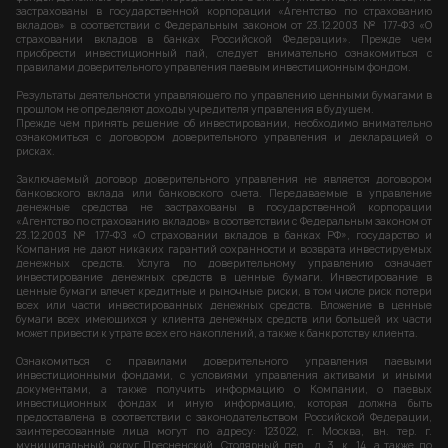
застрахованы в государственной корпорации «Агентство по страхованию
вкладов» в соответствии с Федеральным законом от 23.12.2003 № 177-ФЗ «О
страховании вкладов в банках Российской Федерации». Прежде чем
приобрести инвестиционный пай, следует внимательно ознакомиться с
правилами доверительного управления паевым инвестиционным фондом.
Результаты деятельности управляющего по управлению ценными бумагами в
прошлом не определяют доходы учредителя управления в будущем.
Прежде чем принять решение об инвестировании, необходимо внимательно
ознакомиться с договором доверительного управления и декларацией о
рисках.
Заключаемый договор доверительного управления не является договором
банковского вклада или банковского счета. Передаваемые в управление
денежные средства не застрахованы в государственной корпорации
«Агентство по страхованию вкладов» в соответствии с Федеральным законом от
23.12.2003 № 177-ФЗ «О страховании вкладов в банках РФ», государство и
Компания не дают никаких гарантий сохранности и возврата инвестируемых
денежных средств. Услуга по доверительному управлению означает
инвестирование денежных средств в ценные бумаги. Инвестирование в
ценные бумаги влечет кредитные и рыночные риски, в том числе риск потери
всех или части инвестированных денежных средств. Вложение в ценные
бумаги всех имеющихся у клиента денежных средств или большей их части
может привести к утрате всех его накоплений, а также к банкротству клиента.
Ознакомиться с правилами доверительного управления паевыми
инвестиционными фондами, с условиями управления активами и иными
документами, а также получить информацию о Компании, о паевых
инвестиционных фондах и иную информацию, которая должна быть
предоставлена в соответствии с законодательством Российской Федерации,
заинтересованные лица могут по адресу: 123022, г. Москва, вн. тер. г.
муниципальный округ Пресненский, Столярный пер., д. 3, к. 14, а также по