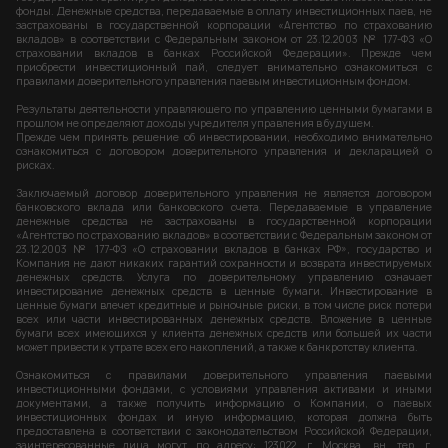
фонды. Денежные средства, передаваемые в оплату инвестиционных паев, не
застрахованы в государственной корпорации «Агентство по страхованию
вкладов» в соответствии с Федеральным законом от 23.12.2003 № 177-ФЗ «О
страховании вкладов в банках Российской Федерации». Прежде чем
приобрести инвестиционный пай, следует внимательно ознакомиться с
правилами доверительного управления паевым инвестиционным фондом.
Результаты деятельности управляющего по управлению ценными бумагами в
прошлом не определяют доходы учредителя управления в будущем.
Прежде чем принять решение об инвестировании, необходимо внимательно
ознакомиться с договором доверительного управления и декларацией о
рисках.
Заключаемый договор доверительного управления не является договором
банковского вклада или банковского счета. Передаваемые в управление
денежные средства не застрахованы в государственной корпорации
«Агентство по страхованию вкладов» в соответствии с Федеральным законом от
23.12.2003 № 177-ФЗ «О страховании вкладов в банках РФ», государство и
Компания не дают никаких гарантий сохранности и возврата инвестируемых
денежных средств. Услуга по доверительному управлению означает
инвестирование денежных средств в ценные бумаги. Инвестирование в
ценные бумаги влечет кредитные и рыночные риски, в том числе риск потери
всех или части инвестированных денежных средств. Вложение в ценные
бумаги всех имеющихся у клиента денежных средств или большей их части
может привести к утрате всех его накоплений, а также к банкротству клиента.
Ознакомиться с правилами доверительного управления паевыми
инвестиционными фондами, с условиями управления активами и иными
документами, а также получить информацию о Компании, о паевых
инвестиционных фондах и иную информацию, которая должна быть
предоставлена в соответствии с законодательством Российской Федерации,
заинтересованные лица могут по адресу: 123022, г. Москва, вн. тер. г.