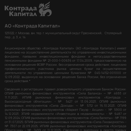
АО «Контрада Капитал»
123022, г. Москва, вн. тер. г. муниципальный округ Пресненский, Столярный
пер., д. 3, к. 14
Акционерное общество «Контрада Капитал» (АО «Контрада Капитал») имеет
лицензию на осуществление деятельности по управлению инвестиционными
фондами, паевыми инвестиционными фондами и негосударственными
пенсионными фондами № 21-000-1-00636 от 17.04.2009, предоставленную на
основании решения ФСФР России, без ограничения срока действия; лицензию
профессионального участника рынка ценных бумаг на осуществление
деятельности по управлению ценными бумагами № 045-14152-001000 от
12.09.2022, выданную на основании решения Банка России, без ограничения
срока действия.*
Сведения о регистрации правил доверительного управления Банком России:
ОПИФ рыночных финансовых инструментов «Сила Баланса» — № 4693 от
11.11.2021; ИПИФ рыночных финансовых инструментов «Контрада –
Высокодоходные облигации» - № 5427 от 13.06.2023; ОПИФ рыночных
финансовых инструментов «Сила Дохода» — № 5712 от 16.10.2023; ОПИФ
рыночных финансовых инструментов «Маркет Пауэр - Акции» - № 5900 от
14.12.2023; ЗПИФ недвижимости «Инвестиции в недвижимость» - № 6487 от
12.09.2024; ОПИФ рыночных финансовых инструментов «Сила Валюты» - № 7199
от 31.07.2025; БПИФ рыночных финансовых инструментов «Сила Ликвидности» -
№ 7307 от 22.09.2025; ИПИФ рыночных финансовых инструментов «Контрада
Облигации» - № 7499 от 11.12.2025. Сведения о внесении в реестр паевых