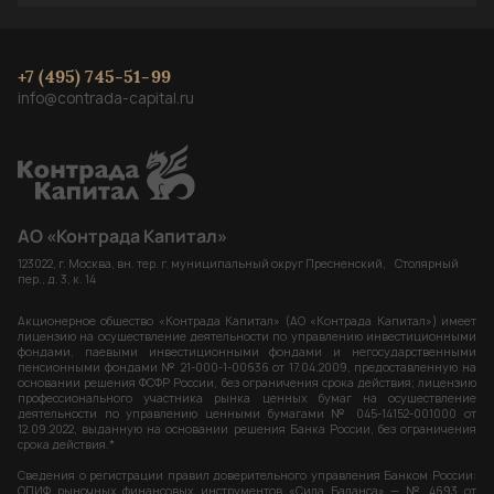
+7 (495) 745-51-99
info@contrada-capital.ru
АО «Контрада Капитал»
123022, г. Москва, вн. тер. г. муниципальный округ Пресненский, Столярный
пер., д. 3, к. 14
Акционерное общество «Контрада Капитал» (АО «Контрада Капитал») имеет
лицензию на осуществление деятельности по управлению инвестиционными
фондами, паевыми инвестиционными фондами и негосударственными
пенсионными фондами № 21-000-1-00636 от 17.04.2009, предоставленную на
основании решения ФСФР России, без ограничения срока действия; лицензию
профессионального участника рынка ценных бумаг на осуществление
деятельности по управлению ценными бумагами № 045-14152-001000 от
12.09.2022, выданную на основании решения Банка России, без ограничения
срока действия.*
Сведения о регистрации правил доверительного управления Банком России:
ОПИФ рыночных финансовых инструментов «Сила Баланса» — № 4693 от