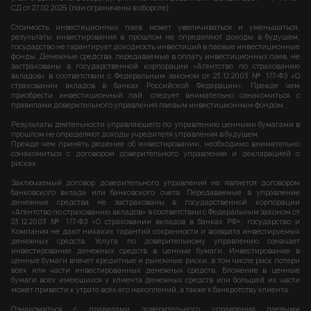
СД от 27.02.2026 (паи ограничены в обороте).
Стоимость инвестиционных паев может увеличиваться и уменьшаться,
результаты инвестирования в прошлом не определяют доходы в будущем,
государство не гарантирует доходность инвестиций в паевые инвестиционные
фонды. Денежные средства, передаваемые в оплату инвестиционных паев, не
застрахованы в государственной корпорации «Агентство по страхованию
вкладов» в соответствии с Федеральным законом от 23.12.2003 № 177-ФЗ «О
страховании вкладов в банках Российской Федерации». Прежде чем
приобрести инвестиционный пай, следует внимательно ознакомиться с
правилами доверительного управления паевым инвестиционным фондом.
Результаты деятельности управляющего по управлению ценными бумагами в
прошлом не определяют доходы учредителя управления в будущем.
Прежде чем принять решение об инвестировании, необходимо внимательно
ознакомиться с договором доверительного управления и декларацией о
рисках.
Заключаемый договор доверительного управления не является договором
банковского вклада или банковского счета. Передаваемые в управление
денежные средства не застрахованы в государственной корпорации
«Агентство по страхованию вкладов» в соответствии с Федеральным законом от
23.12.2003 № 177-ФЗ «О страховании вкладов в банках РФ», государство и
Компания не дают никаких гарантий сохранности и возврата инвестируемых
денежных средств. Услуга по доверительному управлению означает
инвестирование денежных средств в ценные бумаги. Инвестирование в
ценные бумаги влечет кредитные и рыночные риски, в том числе риск потери
всех или части инвестированных денежных средств. Вложение в ценные
бумаги всех имеющихся у клиента денежных средств или большей их части
может привести к утрате всех его накоплений, а также к банкротству клиента.
Ознакомиться с правилами доверительного управления паевыми