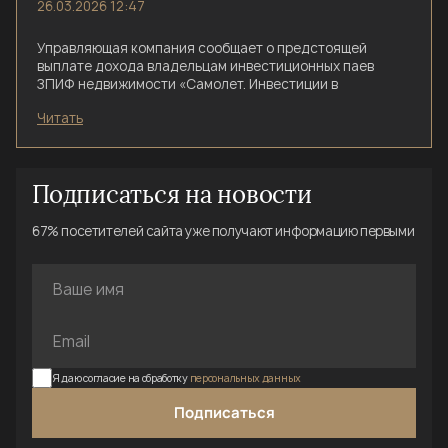
26.03.2026 12:47
Управляющая компания сообщает о предстоящей
выплате дохода владельцам инвестиционных паев
ЗПИФ недвижимости «Самолет. Инвестиции в
недвижимость».
Читать
Выплата осуществляется на основании данных реестра
владельцев инвестиционных паев по состоянию на
31.03.2026.
Подписаться на новости
67% посетителей сайта уже получают информацию первыми
Я даю согласие на обработку
персональных данных
Подписаться