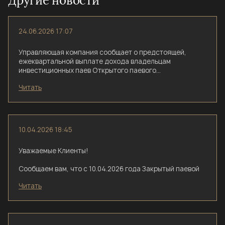
Другие новости
24.06.2026 17:07
Управляющая компания сообщает о предстоящей,
ежеквартальной выплате дохода владельцам
инвестиционных паев Открытого паевого
инвестиционного фонда рыночных финансовых
Читать
инструментов «Сила Дохода».
10.04.2026 18:45
Уважаемые Клиенты!
Сообщаем вам, что с 10.04.2026 года Закрытый паевой
инвестиционный фонд недвижимости «Самолет.
Читать
Инвестиции в недвижимость» переименован в ЗПИФ
недвижимости «Инвестиции в недвижимость».